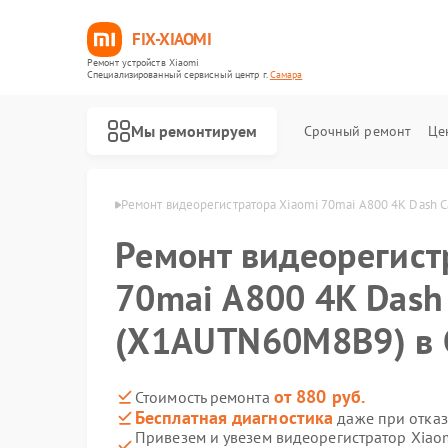
FIX-XIAOMI
Ремонт устройств Xiaomi
Специализированный cервисный центр г.
Самара
Мы ремонтируем
Срочный ремонт
Це
ров Xiaomi в Самаре
Ремонт видеорегистратора Xiaomi 70mai A800 4K Dash
Ремонт видеорегист
70mai A800 4K Dash
(X1AUTN60M8B9) в 
от 880 руб.
Стоимость ремонта
Бесплатная диагностика
даже при отказ
Привезем и увезем видеорегистратор Xiao
Ремонт роботов-пылесосов Xiaomi
Ремонт квадрокоптеров Xiaomi
Ремонт электросамокатов Xiaomi
Ремонт электровелосипедов Xiaomi
Ремонт стиральных машин Xiaomi
Ремонт вертикальных пылесосов Xiaomi
Ремонт парогенераторов Xiaomi
Ремонт массажных кресел Xiaomi
Ремонт камер видеонаблюдения Xiaomi
Ремонт пароочистителей Xiaomi