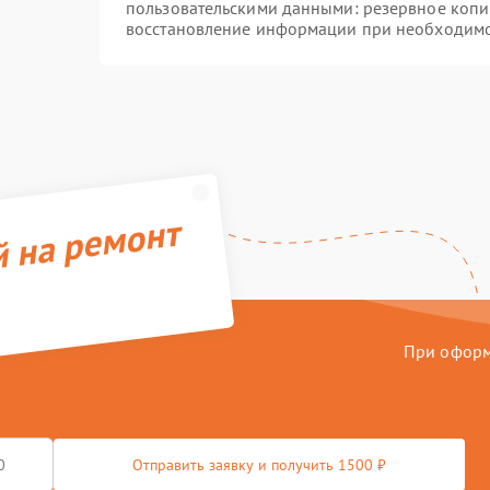
пользовательскими данными: резервное копи
восстановление информации при необходим
й на ремонт
При оформл
Отправить заявку и получить 1500 ₽