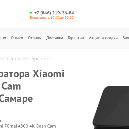
+7 (846) 219-26-84
Ежедневно, с 10:00 до 20:00
ны
О нас
Отзывы
Доставка
Гарантии
Акции и скидки
Зая
 Cam (X1AUTN60M8B9) в Самаре
ратора Xiaomi
 Cam
Самаре
е
mi 70mai A800 4K Dash Cam