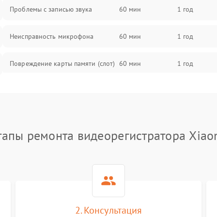
Проблемы с записью звука
60 мин
1 год
Неисправность микрофона
60 мин
1 год
Повреждение карты памяти (слот)
60 мин
1 год
Неисправность кнопок управления
60 мин
1 год
Проблемы с пайкой на плате
60 мин
1 год
тапы ремонта видеорегистратора Xiao
Неисправность процессора
60 мин
1 год
Неисправность разъемов (USB,
60 мин
1 год
HDMI)
Проблемы с зарядкой устройства
60 мин
1 год
2. Консультация