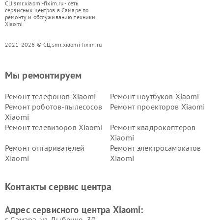
СЦ smr.xiaomi-fixim.ru - сеть
сервисных центров в Самаре по
ремонту и обслуживанию техники
Xiaomi
2021-2026 © СЦ smr.xiaomi-fixim.ru
Мы ремонтируем
Ремонт телефонов Xiaomi
Ремонт ноутбуков Xiaomi
Ремонт роботов-пылесосов
Ремонт проекторов Xiaomi
Xiaomi
Ремонт телевизоров Xiaomi
Ремонт квадрокоптеров
Xiaomi
Ремонт отпаривателей
Ремонт электросамокатов
Xiaomi
Xiaomi
Ремонт электровелосипедов
Ремонт экшн-камер Xiaomi
Xiaomi
Контакты сервис центра
Ремонт стиральных машин
Ремонт смарт-часов Xiaomi
Xiaomi
Адрес сервисного центра Xiaomi:
г. Самара, ул. Дыбенко, 30