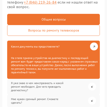
телефону
+7 (846) 219-26-84
если не нашли ответ на
свой вопрос.
Общие вопросы
Вопросы по ремонту телевизоров
Какие документы вы предоставляете?
На этапе приема устройства на диагностику и последующий
ремонт вам будет предоставлен заказ-наряд с указанием страховых
обязательств на ваше устройство. Далее, после выполнения работ
по ремонту техники, вы получите акт выполненных работ и
гарантийный талон.
Я уже знаю в чем неисправность и какой
ремонт необходим. Для чего проводить
диагностику?
Мне нужен срочный ремонт. Сможете
сделать?