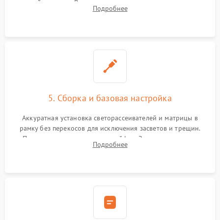
хрупкой матрицы. Восстановление поврежденных дорожек,
Подробнее
прошивка микросхем памяти EEPROM
5. Сборка и базовая настройка
Аккуратная установка светорассеивателей и матрицы в
рамку без перекосов для исключения засветов и трещин.
Подключение внутренних шлейфов. Закрытие корпуса.
Подробнее
Сброс настроек и обновление программного обеспечения.