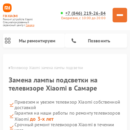
+7 (846) 219-26-84
FIX-XIAOMI
Ежедневно, с 10:00 до 20:00
Ремонт устройств Xiaomi
Специализированный
cервисный центр г.
Самара
Мы ремонтируем
Позвонить
амаре
Телевизор Xiaomi замена лампы подсветки
Замена лампы подсветки на
телевизоре Xiaomi в Самаре
Привезем и увезем телевизор Xiaomi собственной
доставкой
Гарантия на наши работы по ремонту телевизоров
до 3-х лет
Xiaomi
Ремонт роботов-пылесосов Xiaomi
Ремонт электросамокатов Xiaomi
Ремонт массажных кресел Xiaomi
Ремонт видеорегистраторов Xiaomi
Ремонт пароочистителей Xiaomi
Ремонт камер видеонаблюдения Xiaomi
Ремонт вертикальных пылесосов Xiaomi
Ремонт электровелосипедов Xiaomi
Ремонт стиральных машин Xiaomi
Срочный ремонт телевизоров Xiaomi в течении