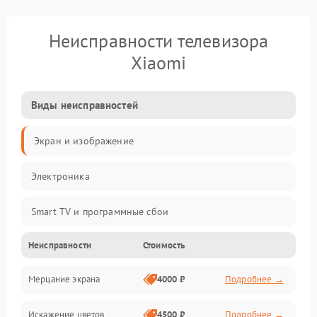
Неисправности телевизора
Xiaomi
Виды неисправностей
Экран и изображение
Электроника
Smart TV и программные сбои
Неисправности
Стоимость
Питание и запуск
Мерцание экрана
4000 ₽
Подробнее →
Подсветка и LED-модули
Искажение цветов
4500 ₽
Подробнее →