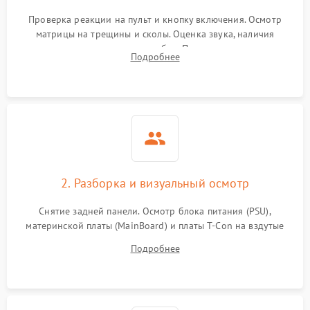
Проверка реакции на пульт и кнопку включения. Осмотр
матрицы на трещины и сколы. Оценка звука, наличия
подсветки и индикаторов ошибок. Подключение тестовых
Подробнее
источников сигнала для выявления симптомов поломки.
2. Разборка и визуальный осмотр
Снятие задней панели. Осмотр блока питания (PSU),
материнской платы (MainBoard) и платы T-Con на вздутые
конденсаторы, прогары, окисления и микротрещины.
Подробнее
Проверка надежности фиксации и целостности шлейфов.