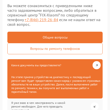
Вы можете ознакомиться с приведенными ниже
часто задаваемыми вопросами, либо обратиться в
сервисный центр “FIX-Xiaomi” по следующему
телефону
+7 (846) 219-26-84
если не нашли ответ на
свой вопрос.
Общие вопросы
Вопросы по ремонту телефонов
Какие документы вы предоставляете?
На этапе приема устройства на диагностику и последующий
ремонт вам будет предоставлен заказ-наряд с указанием страховых
обязательств на ваше устройство. Далее, после выполнения работ
по ремонту техники, вы получите акт выполненных работ и
гарантийный талон.
Я уже знаю в чем неисправность и какой
ремонт необходим. Для чего проводить