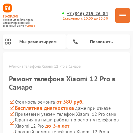
+7 (846) 219-26-84
FIX-XIAOMI
Ежедневно, с 10:00 до 20:00
Ремонт устройств Xiaomi
Специализированный
cервисный центр г.
Самара
Мы ремонтируем
Позвонить
амаре
Ремонт телефона Xiaomi 12 Pro в Самаре
Ремонт телефона Xiaomi 12 Pro в
Самаре
от 380 руб.
Стоимость ремонта
Бесплатная диагностика
даже при отказе
Привезем и увезем телефон Xiaomi 12 Pro сами
Гарантия на наши работы по ремонту телефонов
Ремонт электросамокатов Xiaomi
Ремонт массажных кресел Xiaomi
Ремонт видеорегистраторов Xiaomi
Ремонт пароочистителей Xiaomi
Ремонт камер видеонаблюдения Xiaomi
Ремонт вертикальных пылесосов Xiaomi
Ремонт роботов-пылесосов Xiaomi
Ремонт электровелосипедов Xiaomi
Ремонт стиральных машин Xiaomi
до 3-х лет
Xiaomi 12 Pro
Срочный ремонт телефонов Xiaomi 12 Pro в