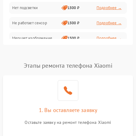
Нет подсветки
1500 ₽
Подробнее →
Проблемы с работой системы, корпусом и другие
Не работает сенсор
1500 ₽
Подробнее →
Мерцает изображение
1500 ₽
Подробнее →
Не работает 3D Touch
2400 ₽
Подробнее →
Этапы ремонта телефона Xiaomi
Не работает Face ID
4000 ₽
Подробнее →
1. Вы оставляете заявку
Оставьте заявку на ремонт телефона Xiaomi