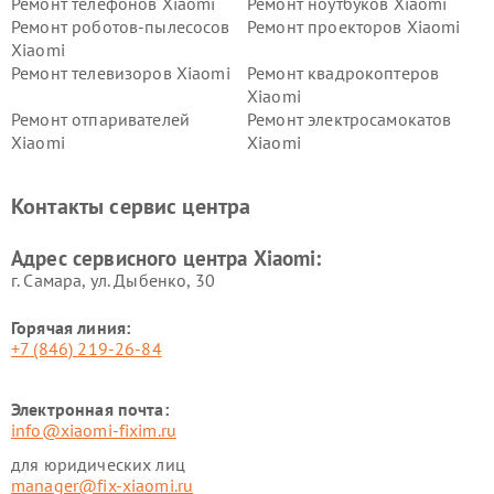
Ремонт телефонов Xiaomi
Ремонт ноутбуков Xiaomi
Ремонт роботов-пылесосов
Ремонт проекторов Xiaomi
Xiaomi
Ремонт телевизоров Xiaomi
Ремонт квадрокоптеров
Xiaomi
Ремонт отпаривателей
Ремонт электросамокатов
Xiaomi
Xiaomi
Ремонт электровелосипедов
Ремонт экшн-камер Xiaomi
Xiaomi
Контакты сервис центра
Ремонт стиральных машин
Ремонт смарт-часов Xiaomi
Xiaomi
Адрес сервисного центра Xiaomi:
г. Самара, ул. Дыбенко, 30
Горячая линия:
+7 (846) 219-26-84
Электронная почта:
info@xiaomi-fixim.ru
для юридических лиц
manager@fix-xiaomi.ru