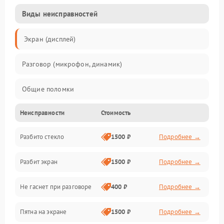
Виды неисправностей
Экран (дисплей)
Разговор (микрофон, динамик)
Общие поломки
Неисправности
Стоимость
Проблемы связи
Разбито стекло
1500 ₽
Подробнее →
Камеры
Разбит экран
1500 ₽
Подробнее →
Проблемы с дисплеем и сенсором
Не гаснет при разговоре
400 ₽
Подробнее →
Зарядка
Пятна на экране
1500 ₽
Подробнее →
Проблемы с питанием, зарядкой и аккумулятором