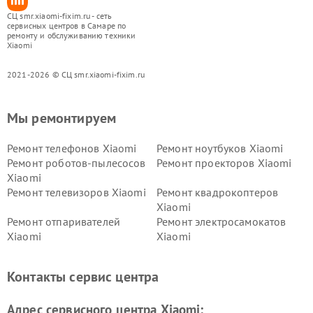
СЦ smr.xiaomi-fixim.ru - сеть
сервисных центров в Самаре по
ремонту и обслуживанию техники
Xiaomi
2021-2026 © СЦ smr.xiaomi-fixim.ru
Мы ремонтируем
Ремонт телефонов Xiaomi
Ремонт ноутбуков Xiaomi
Ремонт роботов-пылесосов
Ремонт проекторов Xiaomi
Xiaomi
Ремонт телевизоров Xiaomi
Ремонт квадрокоптеров
Xiaomi
Ремонт отпаривателей
Ремонт электросамокатов
Xiaomi
Xiaomi
Ремонт электровелосипедов
Ремонт экшн-камер Xiaomi
Xiaomi
Контакты сервис центра
Ремонт стиральных машин
Ремонт смарт-часов Xiaomi
Xiaomi
Адрес сервисного центра Xiaomi: