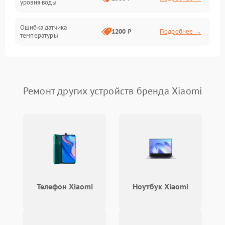
уровня воды
Ошибка датчика
1200 ₽
Подробнее →
температуры
Не работает индикатор
1000 ₽
Подробнее →
Ошибка платы управления
1500 ₽
Подробнее →
Ремонт других устройств бренда Xiaomi
Сбой режима работы
1200 ₽
Подробнее →
Не сохраняет настройки
1200 ₽
Подробнее →
Не включается
1500 ₽
Подробнее →
Телефон Xiaomi
Ноутбук Xiaomi
Не подает пар
1800 ₽
Подробнее →