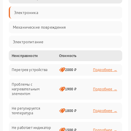
Электроника
Механические повреждения
Электропитание
Неисправности
Стоимость
Парообразование
Перегрев устройства
2000 ₽
Подробнее →
Герметичность
Проблемы с
Механика
нагревательным
1900 ₽
Подробнее →
элементом
Не регулируется
1800 ₽
Подробнее →
температура
Не работает индикатор
1500 ₽
Подробнее →