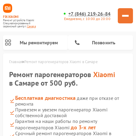
+7 (846) 219-26-84
FIX-XIAOMI
Ежедневно, с 10:00 до 20:00
Ремонт устройств Xiaomi
Специализированный
cервисный центр г.
Самара
Мы ремонтируем
Позвонить
Главная
Ремонт парогенераторов Xiaomi в Самаре
Ремонт парогенераторов
Xiaomi
в Самаре от 500 руб.
Бесплатная диагностика
даже при отказе от
ремонта
Привезем и увезем парогенератор Xiaomi
собственной доставкой
Гарантия на наши работы по ремонту
Ремонт вертикальных пылесосов Xiaomi
Ремонт роботов-пылесосов Xiaomi
Ремонт электровелосипедов Xiaomi
Ремонт стиральных машин Xiaomi
Ремонт массажных кресел Xiaomi
Ремонт видеорегистраторов Xiaomi
Ремонт пароочистителей Xiaomi
Ремонт камер видеонаблюдения Xiaomi
Ремонт электросамокатов Xiaomi
до 3-х лет
парогенераторов Xiaomi
Срочный ремонт парогенераторов Xiaomi в