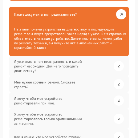
Какие документы вы предоставляете?
На этапе приема устройства на диагностику и последующий
ремонт вам будет предоставлен заказ-наряд с указанием страховых
обязательств на ваше устройство. Далее, после выполнения работ
по ремонту техники, вы получите акт выполненных работ и
гарантийный талон.
Я уже знаю в чем неисправность и какой
ремонт необходим. Для чего проводить
диагностику?
Мне нужен срочный ремонт. Сможете
сделать?
Я хочу, чтобы мое устройство
ремонтировали при мне.
Я хочу, чтобы мое устройство
ремонтировалось только оригинальными
запчастями.
Как я узнаю, что мое устройство готово?