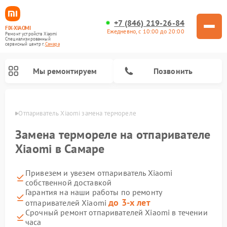
+7 (846) 219-26-84
FIX-XIAOMI
Ежедневно, с 10:00 до 20:00
Ремонт устройств Xiaomi
Специализированный
cервисный центр г.
Самара
Мы ремонтируем
Позвонить
амаре
Отпариватель Xiaomi замена термореле
Замена термореле на отпаривателе
Xiaomi в Самаре
Привезем и увезем отпариватель Xiaomi
собственной доставкой
Гарантия на наши работы по ремонту
до 3-х лет
отпаривателей Xiaomi
Ремонт роботов-пылесосов Xiaomi
Ремонт электросамокатов Xiaomi
Ремонт массажных кресел Xiaomi
Ремонт видеорегистраторов Xiaomi
Ремонт пароочистителей Xiaomi
Ремонт камер видеонаблюдения Xiaomi
Ремонт вертикальных пылесосов Xiaomi
Ремонт электровелосипедов Xiaomi
Ремонт стиральных машин Xiaomi
Срочный ремонт отпаривателей Xiaomi в течении
часа