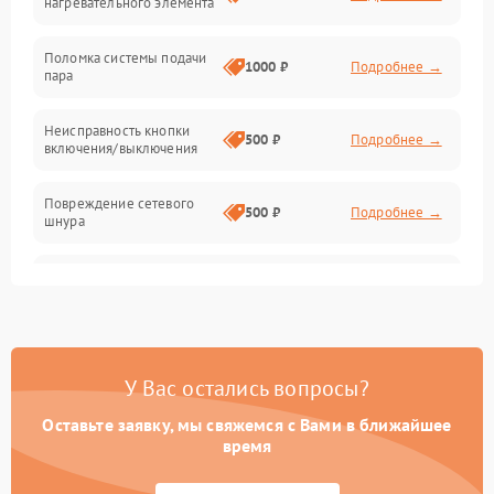
нагревательного элемента
Поломка системы подачи
1000 ₽
Подробнее →
пара
Неисправность кнопки
500 ₽
Подробнее →
включения/выключения
Повреждение сетевого
500 ₽
Подробнее →
шнура
Неисправность системы
1000 ₽
Подробнее →
защиты от перегрева
Поломка системы
автоматического
1000 ₽
Подробнее →
У Вас остались вопросы?
отключения
Оставьте заявку, мы свяжемся с Вами в ближайшее
Неисправность
время
500 ₽
Подробнее →
индикаторов