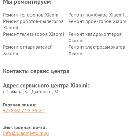
Мы ремонтируем
Ремонт телефонов Xiaomi
Ремонт ноутбуков Xiaomi
Ремонт роботов-пылесосов
Ремонт проекторов Xiaomi
Xiaomi
Ремонт телевизоров Xiaomi
Ремонт квадрокоптеров
Xiaomi
Ремонт отпаривателей
Ремонт электросамокатов
Xiaomi
Xiaomi
Ремонт электровелосипедов
Ремонт экшн-камер Xiaomi
Xiaomi
Контакты сервис центра
Ремонт стиральных машин
Ремонт смарт-часов Xiaomi
Xiaomi
Адрес сервисного центра Xiaomi:
г. Самара, ул. Дыбенко, 30
Горячая линия:
+7 (846) 219-26-84
Электронная почта:
info@xiaomi-fixim.ru