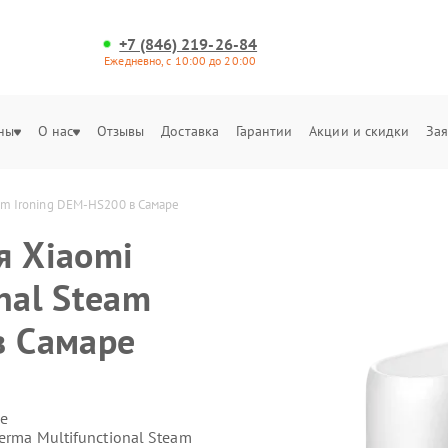
+7 (846) 219-26-84
Ежедневно, с 10:00 до 20:00
ны
О нас
Отзывы
Доставка
Гарантии
Акции и скидки
Зая
eam Ironing DEM-HS200 в Самаре
я Xiaomi
nal Steam
в Самаре
е
erma Multifunctional Steam