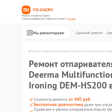
FIX-XIAOMI
Ремонт устройств Xiaomi
Специализированный cервисный центр г.
Самара
Мы ремонтируем
Срочный ремонт
Це
лей Xiaomi в Самаре
Ремонт отпаривателя Xiaomi Deerma Multifunctional St
Ремонт отпаривател
Deerma Multifunctio
Ironing DEM-HS200 
от 480 руб.
Стоимость ремонта
Бесплатная диагностика
даже при отказ
Привезем и увезем отпариватель Xiaomi De
Ремонт роботов-пылесосов Xiaomi
Ремонт квадрокоптеров Xiaomi
Ремонт электросамокатов Xiaomi
Ремонт электровелосипедов Xiaomi
Ремонт стиральных машин Xiaomi
Ремонт вертикальных пылесосов Xiaomi
Ремонт парогенераторов Xiaomi
Ремонт массажных кресел Xiaomi
Ремонт камер видеонаблюдения Xiaomi
Ремонт видеорегистраторов Xiaomi
Ремонт пароочистителей Xiaomi