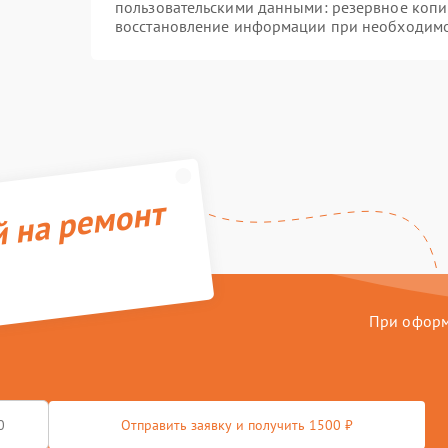
пользовательскими данными: резервное копи
восстановление информации при необходим
й на ремонт
При оформл
Отправить заявку и получить 1500 ₽