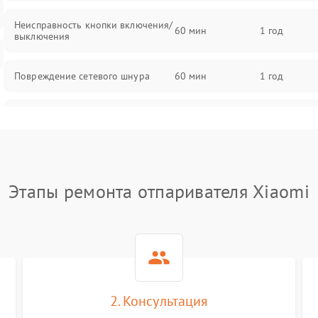
Неисправность кнопки включения/
60 мин
1 год
выключения
Повреждение сетевого шнура
60 мин
1 год
Неисправность системы защиты от
60 мин
1 год
перегрева
Поломка системы автоматического
60 мин
1 год
отключения
Этапы ремонта отпаривателя Xiaomi
Неисправность индикаторов
60 мин
1 год
Поломка системы защиты от
60 мин
1 год
короткого замыкания
2. Консультация
Повреждение системы защиты от
60 мин
1 год