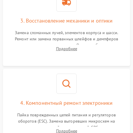
3. Восстановление механики и оптики
Замена сломанных лучей, элементов корпуса и шасси.
Ремонт или замена порванных шлейфов и демпферов
трехосевого подвеса камеры. Очистка объектива,
Подробнее
восстановление механизма фокусировки. Установка новых
пропеллеров.
4. Компонентный ремонт электроники
Пайка поврежденных цепей питания и регуляторов
оборотов (ESC). Замена выгоревших микросхем на
материнской плате, модулей GPS
Подробнее