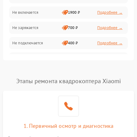
Механические повреждения
Не включается
1900 ₽
Подробнее →
Программные сбои
Не заряжается
700 ₽
Подробнее →
Связь и телеметрия
Не подключается
400 ₽
Подробнее →
Температурные и внешние факторы
Нет изображения
2300 ₽
Подробнее →
Пропеллеры
Этапы ремонта квадрокоптера Xiaomi
Камеры
1. Первичный осмотр и диагностика