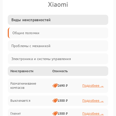
Xiaomi
Виды неисправностей
Общие поломки
Проблемы с механикой
Электроника и системы управления
Неисправности
Стоимость
Проблемы с сигналом
Размагничивание
Двигатели и силовая установка
2690 ₽
Подробнее →
компасов
ESC и питание
Выключается
1500 ₽
Подробнее →
Камера и подвес
Глючит
1500 ₽
Подробнее →