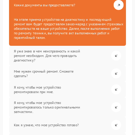
Какие документы вы предоставляете?
На этапе приема устройства на диагностику и последующий
ремонт вам будет предоставлен заказ-наряд с указанием страховых
обязательств на ваше устройство. Далее, после выполнения работ
по ремонту техники, вы получите акт выполненных работ и
гарантийный талон.
Я уже знаю в чем неисправность и какой
ремонт необходим. Для чего проводить
диагностику?
Мне нужен срочный ремонт. Сможете
сделать?
Я хочу, чтобы мое устройство
ремонтировали при мне.
Я хочу, чтобы мое устройство
ремонтировалось только оригинальными
запчастями.
Как я узнаю, что мое устройство готово?