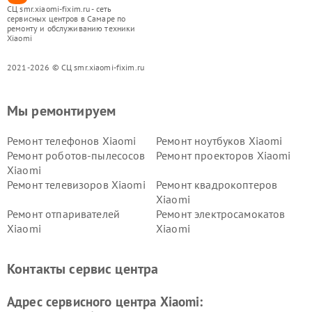
СЦ smr.xiaomi-fixim.ru - сеть
сервисных центров в Самаре по
ремонту и обслуживанию техники
Xiaomi
2021-2026 © СЦ smr.xiaomi-fixim.ru
Мы ремонтируем
Ремонт телефонов Xiaomi
Ремонт ноутбуков Xiaomi
Ремонт роботов-пылесосов
Ремонт проекторов Xiaomi
Xiaomi
Ремонт телевизоров Xiaomi
Ремонт квадрокоптеров
Xiaomi
Ремонт отпаривателей
Ремонт электросамокатов
Xiaomi
Xiaomi
Ремонт электровелосипедов
Ремонт экшн-камер Xiaomi
Xiaomi
Контакты сервис центра
Ремонт стиральных машин
Ремонт смарт-часов Xiaomi
Xiaomi
Адрес сервисного центра Xiaomi: