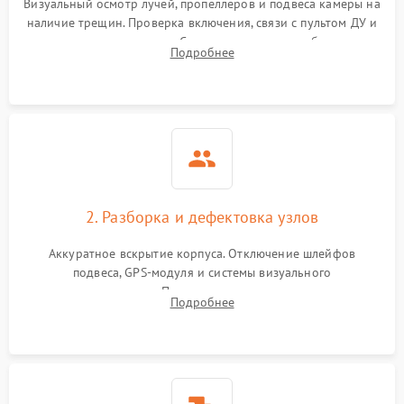
Визуальный осмотр лучей, пропеллеров и подвеса камеры на
наличие трещин. Проверка включения, связи с пультом ДУ и
передачи видеосигнала. Считывание логов ошибок через
Подробнее
полетное ПО для определения характера неисправности.
2. Разборка и дефектовка узлов
Аккуратное вскрытие корпуса. Отключение шлейфов
подвеса, GPS-модуля и системы визуального
позиционирования. Проверка полетного контроллера,
Подробнее
регуляторов оборотов (ESC) и бесколлекторных моторов на
короткое замыкание.