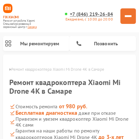
+7 (846) 219-26-84
FIX-XIAOMI
Ежедневно, с 10:00 до 20:00
Ремонт устройств Xiaomi
Специализированный
cервисный центр г.
Самара
Мы ремонтируем
Позвонить
амаре
Ремонт квадрокоптера Xiaomi Mi Drone 4K в Самаре
Ремонт квадрокоптера Xiaomi Mi
Drone 4K в Самаре
от 980 руб.
Стоимость ремонта
Бесплатная диагностика
даже при отказе
Привезем и увезем квадрокоптер Xiaomi Mi Drone
4K сами
Ремонт роботов-пылесосов Xiaomi
Ремонт электросамокатов Xiaomi
Ремонт массажных кресел Xiaomi
Ремонт видеорегистраторов Xiaomi
Ремонт пароочистителей Xiaomi
Ремонт камер видеонаблюдения Xiaomi
Ремонт вертикальных пылесосов Xiaomi
Ремонт электровелосипедов Xiaomi
Ремонт стиральных машин Xiaomi
Гарантия на наши работы по ремонту
до 3-х лет
квадрокоптеров Xiaomi Mi Drone 4K