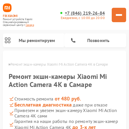
+7 (846) 219-26-84
FIX-XIAOMI
Ежедневно, с 10:00 до 20:00
Ремонт устройств Xiaomi
Специализированный
cервисный центр г.
Самара
Мы ремонтируем
Позвонить
амаре
Ремонт экшн-камеры Xiaomi Mi Action Camera 4K в Самаре
Ремонт экшн-камеры Xiaomi Mi
Action Camera 4K в Самаре
от 480 руб.
Стоимость ремонта
Бесплатная диагностика
даже при отказе
Привезем и увезем экшн-камеру Xiaomi Mi Action
Camera 4K сами
Ремонт роботов-пылесосов Xiaomi
Ремонт электровелосипедов Xiaomi
Ремонт массажных кресел Xiaomi
Ремонт видеорегистраторов Xiaomi
Ремонт пароочистителей Xiaomi
Ремонт камер видеонаблюдения Xiaomi
Ремонт вертикальных пылесосов Xiaomi
Ремонт электросамокатов Xiaomi
Ремонт стиральных машин Xiaomi
Гарантия на наши работы по ремонту экшн-камер
до 3-х лет
Xiaomi Mi Action Camera 4K