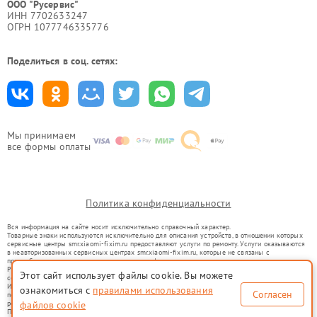
ООО "Русервис"
ИНН 7702633247
ОГРН 1077746335776
Поделиться в соц. сетях:
Мы принимаем
все формы оплаты
Политика конфиденциальности
Вся информация на сайте носит исключительно справочный характер.
Товарные знаки используются исключительно для описания устройств, в отношении которых
сервисные центры smr.xiaomi-fixim.ru предоставляют услуги по ремонту. Услуги оказываются
в неавторизованных сервисных центрах smr.xiaomi-fixim.ru, которые не связаны с
правообладателями товарных знаков или их официальными представителями.
Ремонт осуществляется для устройств, уже введенных в гражданский оборот в соответствии
Этот сайт использует файлы cookie. Вы можете
со статьей 1487 ГК РФ.
Использование товарных знаков не преследует цели индивидуализации услуг или введения
ознакомиться с
правилами использования
Согласен
потребителей в заблуждение, а служит для информирования о предоставляемых услугах по
ремонту техники указанных брендов.
файлов cookie
Представленная на сайте информация не является публичной офертой, определяемой