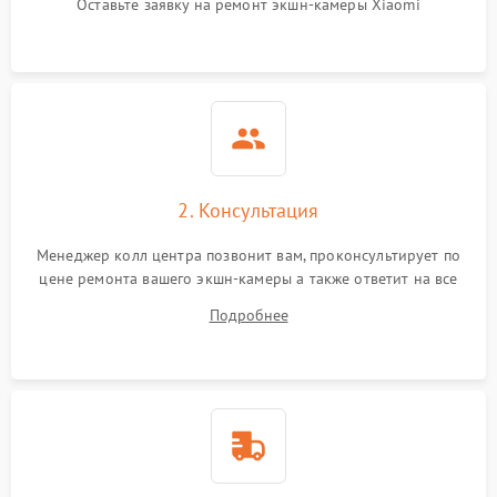
Оставьте заявку на ремонт экшн-камеры Xiaomi
Поломка системы
автоматического
1000 ₽
Подробнее →
отключения
Неисправность системы
защиты от короткого
1000 ₽
Подробнее →
замыкания
2. Консультация
Повреждение системы
1000 ₽
Подробнее →
защиты от перегрева
Менеджер колл центра позвонит вам, проконсультирует по
цене ремонта вашего экшн-камеры а также ответит на все
Неисправность системы
ваши вопросы.
Подробнее
защиты от
1000 ₽
Подробнее →
перенапряжения
Неисправность системы
1000 ₽
Подробнее →
защиты от замыкания
Повреждение системы
1000 ₽
Подробнее →
защиты от перегрузок