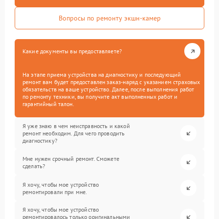
Вопросы по ремонту экшн-камер
Какие документы вы предоставляете?
На этапе приема устройства на диагностику и последующий
ремонт вам будет предоставлен заказ-наряд с указанием страховых
обязательств на ваше устройство. Далее, после выполнения работ
по ремонту техники, вы получите акт выполненных работ и
гарантийный талон.
Я уже знаю в чем неисправность и какой
ремонт необходим. Для чего проводить
диагностику?
Мне нужен срочный ремонт. Сможете
сделать?
Я хочу, чтобы мое устройство
ремонтировали при мне.
Я хочу, чтобы мое устройство
ремонтировалось только оригинальными