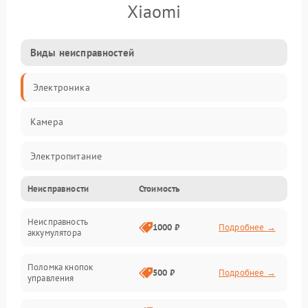
Xiaomi
Виды неисправностей
Электроника
Камера
Электропитание
Неисправности
Стоимость
Память/Носитель
Неисправность
Хранение данных
1000 ₽
Подробнее →
аккумулятора
Механические повреждения
Поломка кнопок
500 ₽
Подробнее →
управления
Видео