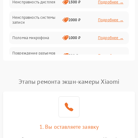
Неисправность дисплея
1500 ₽
Подробнее →
Оптика
Неисправность системы
2000 ₽
Подробнее →
записи
Управление
Поломка микрофона
1000 ₽
Подробнее →
ПО
Повреждение разъемов
Корпус/Герметичность
500 ₽
Подробнее →
для подключения
Электронные компоненты
Неисправность системы
2000 ₽
Подробнее →
стабилизации
Этапы ремонта экшн-камеры Xiaomi
Поломка системы Wi-Fi
1500 ₽
Подробнее →
Повреждение системы
1500 ₽
Подробнее →
GPS
1. Вы оставляете заявку
Неисправность системы
1000 ₽
Подробнее →
защиты от перегрузок