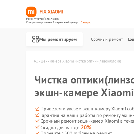
FIX-XIAOMI
Ремонт устройств Xiaomi
Специализированный cервисный центр г.
Самара
Мы ремонтируем
Срочный ремонт
Це
мер Xiaomi в Самаре
Экшен-камера Xiaomi чистка оптики(линзоблока)
Чистка оптики(линз
экшн-камере Xiaomi
Привезем и увезем экшн-камеру Xiaomi со
Гарантия на наши работы по ремонту экшн
Срочный ремонт экшн-камер Xiaomi в тече
20%
Скидка для вас до
Получите 1500 рублей на ремонт
Ремонт роботов-пылесосов Xiaomi
Ремонт квадрокоптеров Xiaomi
Ремонт электросамокатов Xiaomi
Ремонт электровелосипедов Xiaomi
Ремонт стиральных машин Xiaomi
Ремонт вертикальных пылесосов Xiaomi
Ремонт парогенераторов Xiaomi
Ремонт массажных кресел Xiaomi
Ремонт камер видеонаблюдения Xiaomi
Ремонт видеорегистраторов Xiaomi
Ремонт пароочистителей Xiaomi